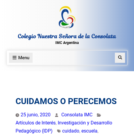
Skip
to
content
Colegio Nuestra Señora de la Consolata
IMC Argentina
Menu
Search
CUIDAMOS O PERECEMOS
25 junio, 2020
Consolata IMC
Artículos de Interés
,
Investigación y Desarrollo
Pedagógico (IDP)
cuidado
,
escuela
,