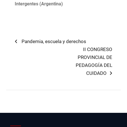
Intergentes (Argentina)
Navegación
Previous
Pandemia, escuela y derechos
post:
Next
II CONGRESO
de
post:
PROVINCIAL DE
entradas
PEDAGOGÍA DEL
CUIDADO