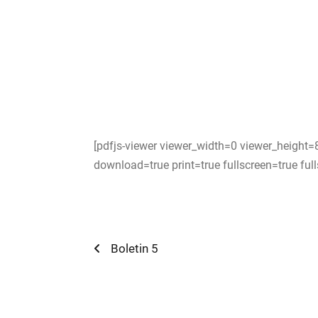
[pdfjs-viewer viewer_width=0 viewer_height
download=true print=true fullscreen=true fu
Navegación
Previous
Boletin 5
post:
de
entradas