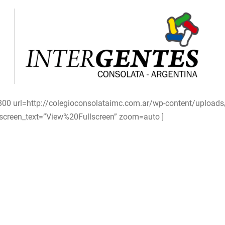
=800 url=http://colegioconsolataimc.com.ar/wp-content/upload
llscreen_text=”View%20Fullscreen” zoom=auto ]