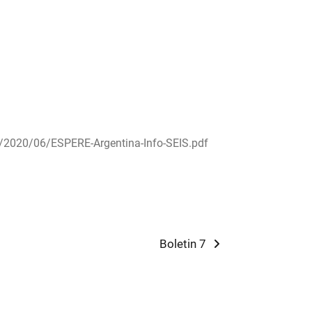
s/2020/06/ESPERE-Argentina-Info-SEIS.pdf
Next
Boletin 7
post: