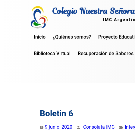
Skip
Colegio Nuestra Señora
to
content
IMC Argenti
Inicio
¿Quiénes somos?
Proyecto Educat
Biblioteca Virtual
Recuperación de Saberes
Boletin 6
9 junio, 2020
Consolata IMC
Inte