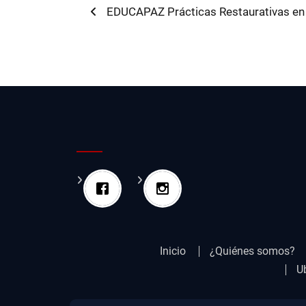
Navegación
Previous
EDUCAPAZ Prácticas Restaurativas en l
post:
de
entradas
Inicio
¿Quiénes somos?
U