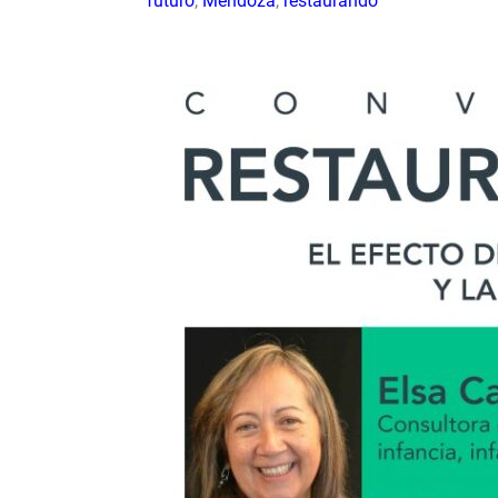
futuro
,
Mendoza
,
restaurando