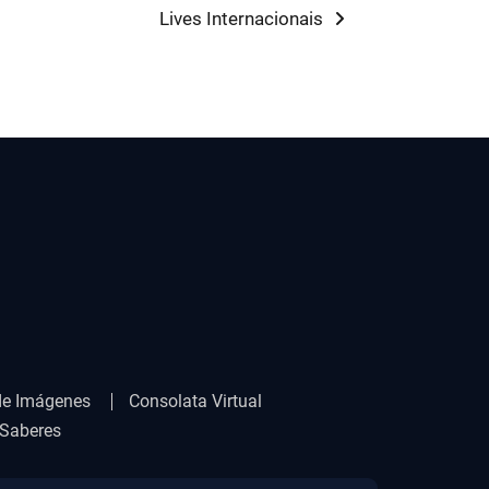
Next
Lives Internacionais
post:
de Imágenes
Consolata Virtual
 Saberes