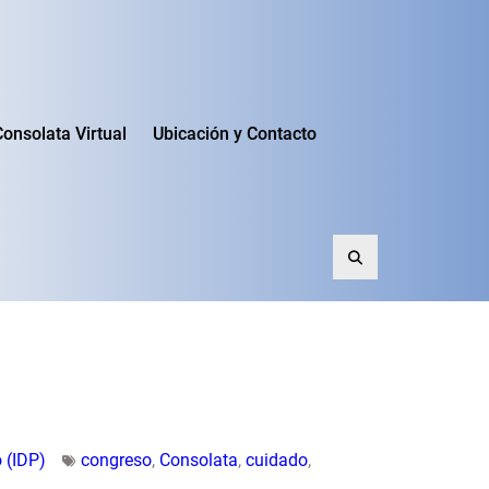
Consolata Virtual
Ubicación y Contacto
Search
 (IDP)
congreso
,
Consolata
,
cuidado
,