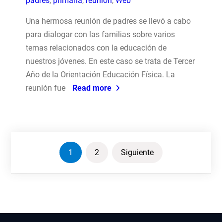
padres
,
primaria
,
reunion
,
Web
Una hermosa reunión de padres se llevó a cabo
para dialogar con las familias sobre varios
temas relacionados con la educación de
nuestros jóvenes. En este caso se trata de Tercer
Año de la Orientación Educación Física. La
reunión fue
Read more
Paginación
1
2
Siguiente
de
entradas