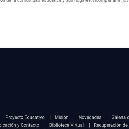
os de la comunidad educativa y sus hogares. Acompañar al joven
Proyecto Educativo
Misión
Novedades
Galería 
bicación y Contacto
Biblioteca Virtual
Recuperación de