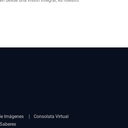
 desde una visión integral, es nuestro
de Imágenes
Consolata Virtual
 Saberes