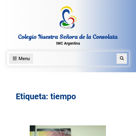
Skip
to
content
Colegio Nuestra Señora de la Consolata
IMC Argentina
Menu
Search
Etiqueta:
tiempo