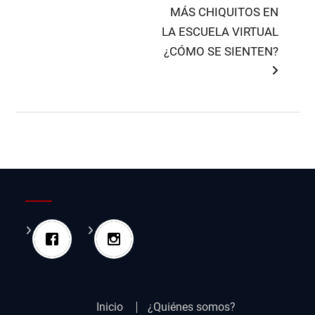
entradas
post:
MÁS CHIQUITOS EN
LA ESCUELA VIRTUAL
¿CÓMO SE SIENTEN?
Inicio
¿Quiénes somos?