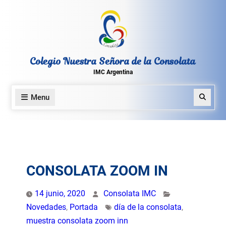
Skip
to
content
Colegio Nuestra Señora de la Consolata
IMC Argentina
Menu
Search
CONSOLATA ZOOM IN
14 junio, 2020
Consolata IMC
Novedades
,
Portada
día de la consolata
,
muestra consolata zoom inn